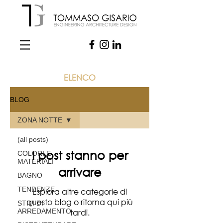
ELENCO
BLOG
ZONA NOTTE
(all posts)
I post stanno per
COLORI E
MATERIALI
arrivare
BAGNO
TENDENZE
Esplora altre categorie di
questo blog o ritorna qui più
STILI DI
ARREDAMENTO
tardi.