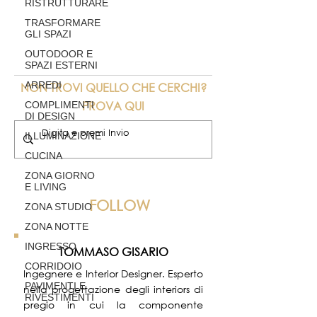
RISTRUTTURARE
TRASFORMARE
GLI SPAZI
OUTODOOR E
SPAZI ESTERNI
ARREDI
NON TROVI QUELLO CHE CERCHI?
PROVA QUI
COMPLIMENTI
DI DESIGN
ILLUMINAZIONE
CUCINA
ZONA GIORNO
E LIVING
FOLLOW
ZONA STUDIO
ZONA NOTTE
INGRESSO
TOMMASO GISARIO
CORRIDOIO
Ingegnere e Interior Designer. Esperto
PAVIMENTI E
nella progettazione degli interiors di
RIVESTIMENTI
pregio in cui la componente