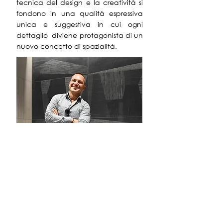
tecnica del design e la creatività si
fondono in una qualità espressiva
unica e suggestiva in cui ogni
dettaglio diviene protagonista di un
nuovo concetto di spazialità.
SEGUI I SOCIAL
Segui la pagina
Facebook
e la
pagina
Instagram
. Ogni giorno
storie
,