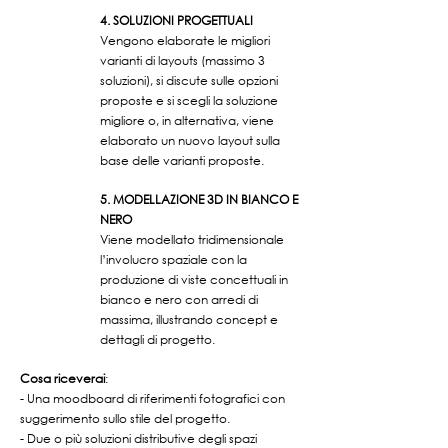
4. SOLUZIONI PROGETTUALI
Vengono elaborate le migliori
varianti di layouts (massimo 3
soluzioni), si discute sulle opzioni
proposte e si scegli la soluzione
migliore o, in alternativa, viene
elaborato un nuovo layout sulla
base delle varianti proposte.
5. MODELLAZIONE 3D IN BIANCO E
NERO
Viene modellato tridimensionale
l’involucro spaziale con la
produzione di viste concettuali in
bianco e nero con arredi di
massima, illustrando concept e
dettagli di progetto.
Cosa riceverai
:
- Una moodboard di riferimenti fotografici con
suggerimento sullo stile del progetto.
- Due o più soluzioni distributive degli spazi