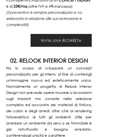
Il corrispettivo indicativo di un
CONCEPT DESIGN
è di
25€/mq
(oltre IVA e 4% inarcassa)
(
Il preventivo è sempre personalizzato e va
elaborato in relazione alle sua estensione e
complessità
)
INVIA UNA RICHIESTA
02. RELOOK INTERIOR DESIGN
Ha lo scopo di sviluppare un concept
personalizzato per gli interni, al fine di conferirgli
un'immagine nuova ed esteticamente unica.
Normalmente un progetto di Relook Interior
Design non prevede opere murarie o lavorazioni
sugli impianti ma consiste nella selezione
completa ed accurata dei materiali di finitura,
dei colori e degli arredi, oltre che al rendering
fotorealistico di tutti gli ambienti. Utile per
arredare un ambiente da zero o se l'immobile è
già ristrutturato e bisogna arredarlo,
conferendogli unicità e carattere.