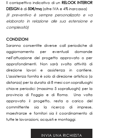
Il corrispettivo indicativo di un
RELOOK INTERIOR
DESIGN
è di
50€/mq
(oltre IVA e 4% inarcassa)
(Il preventivo è sempre personalizzato e va
elaborato in relazione alle sua estensione e
complessità)
CONDIZIONI
Saranno consentite diverse call periodiche di
aggiornamento per eventuali domande
nell’attuazione del progetto approvato o per
approfondimenti. Non sarà svolta attività di
direzione lavori e assistenza in cantiere.
L'assistenza fornita è solo di direzione artistica (a
distanza) per la durata di 8 mesi con sopralluoghi
chiave periodici (massimo 5 sopralluoghi) per la
provincia di Foggia e di Roma. Una volta
approvato il progetto, resta a carico del
committente sia la ricerca di imprese,
maestranze e fornitori sia il coordinamento di
tutte le lavorazioni, acquisti e montaggi.
INVIA UNA RICHIESTA