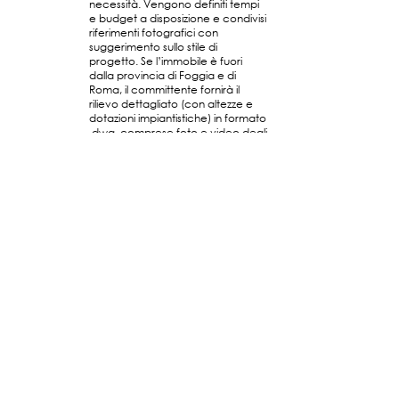
necessità. Vengono definiti tempi
e budget a disposizione e condivisi
riferimenti fotografici con
suggerimento sullo stile di
progetto. Se l’immobile è fuori
dalla provincia di Foggia e di
Roma, il committente fornirà il
rilievo dettagliato (con altezze e
dotazioni impiantistiche) in formato
.dwg, comprese foto e video degli
ambienti di progetto.
3. FIRMA DEL CONTRATTO
Avviene in cantiere in occasione
del primo sopralluogo, altrimenti
via email (se l’immobile è fuori
dalla provincia di Foggia e di
Roma).
4. SOLUZIONI PROGETTUALI
Vengono elaborate le migliori
varianti di layouts (massimo 3
soluzioni), si discute sulle opzioni
proposte e si scegli la soluzione
migliore o, in alternativa, viene
elaborato un nuovo layout sulla
base delle varianti proposte.